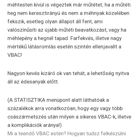
méhtesten kívül is végeztek már műtétet; ha a műtéti
heg nem keresztirányú és nem a méhnyak közelében
fekszik, esetleg olyan állapot áll fent, ami
valószínűsíti az újabb műtéti beavatkozást, vagy ha
méhlepény a hegnél tapad. Farfekvés, illetve nagy
mértékű látásromlás esetén szintén ellenjavallt a
VBAC!
Nagyon kevés kizáró ok van tehát, a lehetőség nyitva
áll az édesanyák előtt.
(A STATISZTIKA menüpont alatt láthatóak a
százalékok arra vonatkozóan, hogy egy vagy több
császármetszés után milyen a sikeres VBAC-k, illetve
a komplikációk aránya!)
Mi a teendő VBAC estén? Hogyan tudsz felkészülni