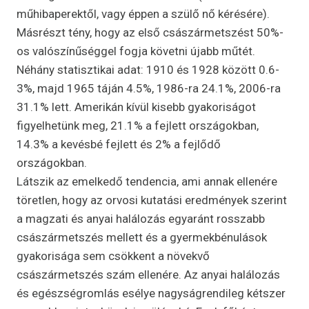
műhibaperektől, vagy éppen a szülő nő kérésére).
Másrészt tény, hogy az első császármetszést 50%-
os valószínűséggel fogja követni újabb műtét.
Néhány statisztikai adat: 1910 és 1928 között 0.6-
3%, majd 1965 táján 4.5%, 1986-ra 24.1%, 2006-ra
31.1% lett. Amerikán kívül kisebb gyakoriságot
figyelhetünk meg, 21.1% a fejlett országokban,
14.3% a kevésbé fejlett és 2% a fejlődő
országokban.
Látszik az emelkedő tendencia, ami annak ellenére
töretlen, hogy az orvosi kutatási eredmények szerint
a magzati és anyai halálozás egyaránt rosszabb
császármetszés mellett és a gyermekbénulások
gyakorisága sem csökkent a növekvő
császármetszés szám ellenére. Az anyai halálozás
és egészségromlás esélye nagyságrendileg kétszer