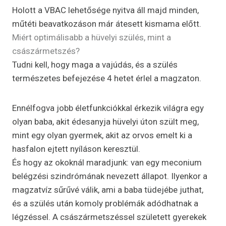
Holott a VBAC lehetősége nyitva áll majd minden,
műtéti beavatkozáson már átesett kismama előtt.
Miért optimálisabb a hüvelyi szülés, mint a
császármetszés?
Tudni kell, hogy maga a vajúdás, és a szülés
természetes befejezése 4 hetet érlel a magzaton.
Ennélfogva jobb életfunkciókkal érkezik világra egy
olyan baba, akit édesanyja hüvelyi úton szült meg,
mint egy olyan gyermek, akit az orvos emelt ki a
hasfalon ejtett nyíláson keresztül.
És hogy az okoknál maradjunk: van egy meconium
belégzési szindrómának nevezett állapot. Ilyenkor a
magzatvíz sűrűvé válik, ami a baba tüdejébe juthat,
és a szülés után komoly problémák adódhatnak a
légzéssel. A császármetszéssel született gyerekek