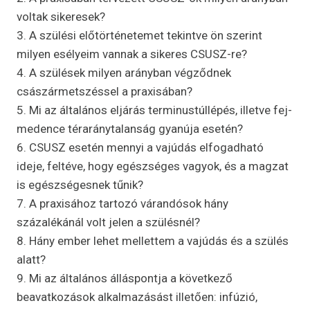
voltak sikeresek?
3. A szülési előtörténetemet tekintve ön szerint
milyen esélyeim vannak a sikeres CSUSZ-re?
4. A szülések milyen arányban végződnek
császármetszéssel a praxisában?
5. Mi az általános eljárás terminustúllépés, illetve fej-
medence téraránytalanság gyanúja esetén?
6. CSUSZ esetén mennyi a vajúdás elfogadható
ideje, feltéve, hogy egészséges vagyok, és a magzat
is egészségesnek tűnik?
7. A praxisához tartozó várandósok hány
százalékánál volt jelen a szülésnél?
8. Hány ember lehet mellettem a vajúdás és a szülés
alatt?
9. Mi az általános álláspontja a következő
beavatkozások alkalmazásást illetően: infúzió,