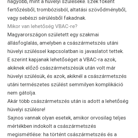
nagyobb, mint a hüvelyi szüléseké. Ezek főként
fertőzésből, trombózisból, altatási szövődményből,
vagy sebészi sérülésből fakadnak.
Mikor van lehetőség VBAC-re?
Magyarországon született egy szakmai
állásfoglalás, amelyben a császármetszés utáni
hüvelyi szüléssel kapcsolatban is javaslatot tettek.
E szerint kapjanak lehetőséget a VBAC-ra azok,
akiknek előző császármetszésük után volt már
hüvelyi szülésük, és azok, akiknél a császármetszés
utáni természetes szülést semmilyen komplikáció
nem gátolja.
Akár több császármetszés után is adott a lehetőség
hüvelyi szülésre!
Sajnos vannak olyan esetek, amikor orvosilag teljes
mértékben indokolt a császármetszés
megismétlése: ha történt császármetszés és a