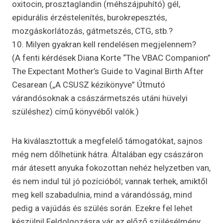
oxitocin, prosztaglandin (méhszájpuhító) gél,
epidurális érzéstelenítés, burokrepesztés,
mozgáskorlátozás, gátmetszés, CTG, stb.?
10. Milyen gyakran kell rendelésen megjelennem?
(A fenti kérdések Diana Korte “The VBAC Companion”
The Expectant Mother’s Guide to Vaginal Birth After
Cesarean („A CSUSZ kézikönyve” Útmutó
várandósoknak a császármetszés utáni hüvelyi
szüléshez) című könyvéből valók.)
Ha kiválasztottuk a megfelelő támogatókat, sajnos
még nem dőlhetünk hátra. Általában egy császáron
már átesett anyuka fokozottan nehéz helyzetben van,
és nem indul túl jó pozícióból; vannak terhek, amiktől
meg kell szabadulnia, mind a várandósság, mind
pedig a vajúdás és szülés során. Ezekre fel lehet
készülni! Feldolgozásra vár az előző szülésélmény,