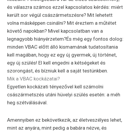
és válaszra számos ezzel kapcsolatos kérdés: miért
került sor végül császármetszésre? Mit lehetett
volna másképpen csinálni? Mit éreztem a műtétet
követő napokban? Mivel kapcsolatban van a
legnagyobb hiányérzetem?És még egy fontos dolog:
minden VBAC előtt álló kismamának tudatosítania
kell magában, hogy ez egy új gyermek, új történet,
egy új szülés! El kell engedni a kétségeket és
szorongást, és bízniuk kell a saját testünkben.
Mik a VBAC kockázatai?
Egyetlen kockázati tényezővel kell számolni
császármetszés utáni hüvelyi szülés esetén: a méh
heg szétválásával.
Amennyiben ez bekövetkezik, az életveszélyes lehet,
mint az anyára, mint pedig a babára nézve, és