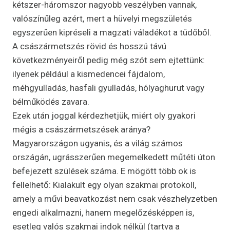
kétszer-háromszor nagyobb veszélyben vannak,
valószínűleg azért, mert a hüvelyi megszületés
egyszerűen kipréseli a magzati váladékot a tüdőből.
A császármetszés rövid és hosszú távú
következményeiről pedig még szót sem ejtettünk:
ilyenek például a kismedencei fájdalom,
méhgyulladás, hasfali gyulladás, hólyaghurut vagy
bélműködés zavara.
Ezek után joggal kérdezhetjük, miért oly gyakori
mégis a császármetszések aránya?
Magyarországon ugyanis, és a világ számos
országán, ugrásszerűen megemelkedett műtéti úton
befejezett szülések száma. E mögött több ok is
fellelhető: Kialakult egy olyan szakmai protokoll,
amely a művi beavatkozást nem csak vészhelyzetben
engedi alkalmazni, hanem megelőzésképpen is,
esetleg valós szakmai indok nélkül (tartva a