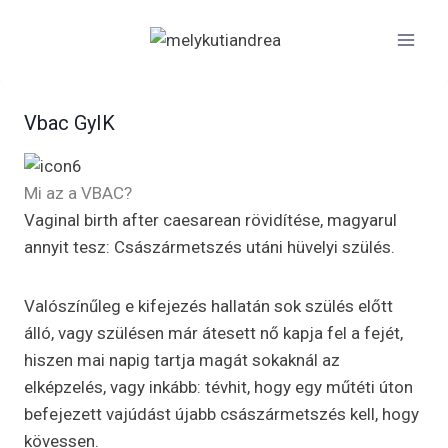
Skip
to
content
Vbac GyIK
Mi az a VBAC?
Vaginal birth after caesarean rövidítése, magyarul
annyit tesz: Császármetszés utáni hüvelyi szülés.
Valószínűleg e kifejezés hallatán sok szülés előtt
álló, vagy szülésen már átesett nő kapja fel a fejét,
hiszen mai napig tartja magát sokaknál az
elképzelés, vagy inkább: tévhit, hogy egy műtéti úton
befejezett vajúdást újabb császármetszés kell, hogy
kövessen.