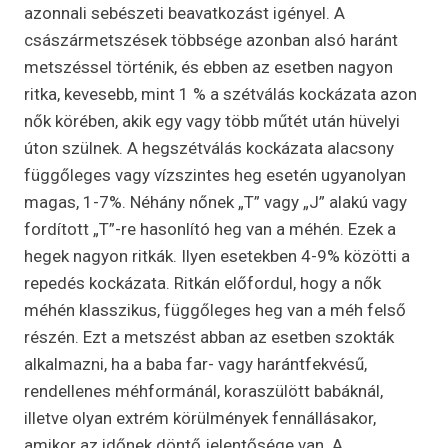
azonnali sebészeti beavatkozást igényel. A
császármetszések többsége azonban alsó haránt
metszéssel történik, és ebben az esetben nagyon
ritka, kevesebb, mint 1 % a szétválás kockázata azon
nők körében, akik egy vagy több műtét után hüvelyi
úton szülnek. A hegszétválás kockázata alacsony
függőleges vagy vízszintes heg esetén ugyanolyan
magas, 1-7%. Néhány nőnek „T” vagy „J” alakú vagy
fordított „T”-re hasonlító heg van a méhén. Ezek a
hegek nagyon ritkák. Ilyen esetekben 4-9% közötti a
repedés kockázata. Ritkán előfordul, hogy a nők
méhén klasszikus, függőleges heg van a méh felső
részén. Ezt a metszést abban az esetben szokták
alkalmazni, ha a baba far- vagy harántfekvésű,
rendellenes méhformánál, koraszülött babáknál,
illetve olyan extrém körülmények fennállásakor,
amikor az időnek döntő jelentősége van. A