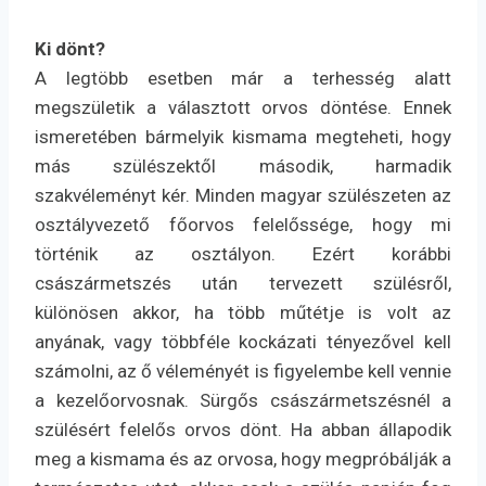
Ki dönt?
A legtöbb esetben már a terhesség alatt
megszületik a választott orvos döntése. Ennek
ismeretében bármelyik kismama megteheti, hogy
más szülészektől második, harmadik
szakvéleményt kér. Minden magyar szülészeten az
osztályvezető főorvos felelőssége, hogy mi
történik az osztályon. Ezért korábbi
császármetszés után tervezett szülésről,
különösen akkor, ha több műtétje is volt az
anyának, vagy többféle kockázati tényezővel kell
számolni, az ő véleményét is figyelembe kell vennie
a kezelőorvosnak. Sürgős császármetszésnél a
szülésért felelős orvos dönt. Ha abban állapodik
meg a kismama és az orvosa, hogy megpróbálják a