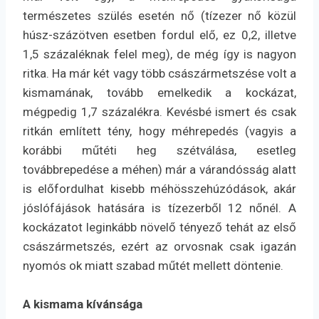
természetes szülés esetén nő (tízezer nő közül
húsz-százötven esetben fordul elő, ez 0,2, illetve
1,5 százaléknak felel meg), de még így is nagyon
ritka. Ha már két vagy több császármetszése volt a
kismamának, tovább emelkedik a kockázat,
mégpedig 1,7 százalékra. Kevésbé ismert és csak
ritkán említett tény, hogy méhrepedés (vagyis a
korábbi műtéti heg szétválása, esetleg
továbbrepedése a méhen) már a várandósság alatt
is előfordulhat kisebb méhösszehúzódások, akár
jóslófájások hatására is tízezerből 12 nőnél. A
kockázatot leginkább növelő tényező tehát az első
császármetszés, ezért az orvosnak csak igazán
nyomós ok miatt szabad műtét mellett döntenie.
A kismama kívánsága