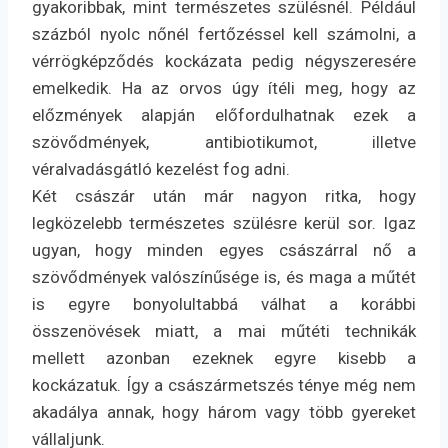
gyakoribbak, mint természetes szülésnél. Például
százból nyolc nőnél fertőzéssel kell számolni, a
vérrögképződés kockázata pedig négyszeresére
emelkedik. Ha az orvos úgy ítéli meg, hogy az
előzmények alapján előfordulhatnak ezek a
szövődmények, antibiotikumot, illetve
véralvadásgátló kezelést fog adni.
Két császár után már nagyon ritka, hogy
legközelebb természetes szülésre kerül sor. Igaz
ugyan, hogy minden egyes császárral nő a
szövődmények valószínűsége is, és maga a műtét
is egyre bonyolultabbá válhat a korábbi
összenövések miatt, a mai műtéti technikák
mellett azonban ezeknek egyre kisebb a
kockázatuk. Így a császármetszés ténye még nem
akadálya annak, hogy három vagy több gyereket
vállaljunk.