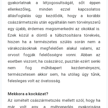
gyakorlatnak a létjogosultságát, sőt éppen
ellenkezőleg, minden ezzel kapcsolatos
állásfoglalás úgy kezdődik, hogy a korábbi
császármetszés után egyáltalán nem törvényszerű
egy újabb, érdemes megismerkedni az okokkal is.
Ezek közül a döntő a túlbiztosításra törekvés,
hiszen ha a természetes szülés során nem a
várakozásoknak megfelelően alakul valami, az
orvost fogják felelősségre vonni. Abban az
esetben viszont, ha császároz, pusztán ezért senki
nem fog műhibapert kezdeményezni,
természetesen akkor sem, ha utólag úgy tűnik,
felesleges volt az óvatosság.
Mekkora a kockázat?
Az ismételt császármetszés mellett szól, hogy ha
már volt egy, a méhrepedés gyakorisága