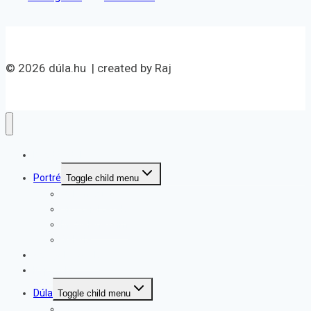
© 2026 dúla.hu | created by Raj
Kezdőoldal
Portré
Toggle child menu
Velem szültek
Visszajelzések
Megjelenéseim
Galéria
Szolgáltatások
Kapcsolat
Dúla
Toggle child menu
Anya-támogatás