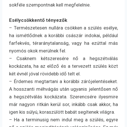
sokféle szempontnak kell megfelelnie.
Esélycsökkentő tényezők
– Természetesen nullára csökken a szülés esélye,
ha ismétlődnek a korábbi császár indokai, például
farfekvés, téraránytalanság, vagy ha ezúttal más
nyomós okok merülnek fel.
– Csaknem kétszeresére nő a hegszétválás
kockázata, ha az előző és a tervezett szülés közt
két évnél jóval rövidebb idő telt el.
– Érdemes megtartani a korábbi zárójelentéseket.
A hosszanti méhvágás után ugyanis jelentősen nő
a hegszétválás kockázata. Szerencsére ilyesmire
már nagyon ritkán kerül sor, inkább csak akkor, ha
igen kis súlyú, koraszülött babát segítenek világra.
– Ha a terminusig nem indul meg a szülés, egyre