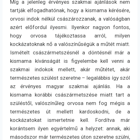
Míg a jelenleg érvényes szakmai ajánlások nem
tartják elfogadhatónak, hogy a kismama kérésére,
orvosi indok nélkül császározzanak, a valóságban
azért előfordul ilyesmi. Ilyenkor nagyon fontos,
hogy orvosa tájékoztassa arról, milyen
kockázatoknak nő a valószínűségük a műtét miatt.
Ismételt császármetszésnél a döntésnél már a
kismama kívánságát is figyelembe kell venni a
szakmai indokok mellett, akár műtétet, akár
természetes szülést szeretne – legalábbis így szól
az érvényes magyar szakmai ajánlás. Ha a
kismama korábbi császármetszése miatt tart a
szüléstől, valószínűleg orvosa nem fog mégis a
természetes út mellett kardoskodni, de a
kockázatokat ismertetnie kell. Fordítva már
korántsem ilyen egyértelmű a helyzet: annak, aki
másodszor már természetes úton szeretne szülni,