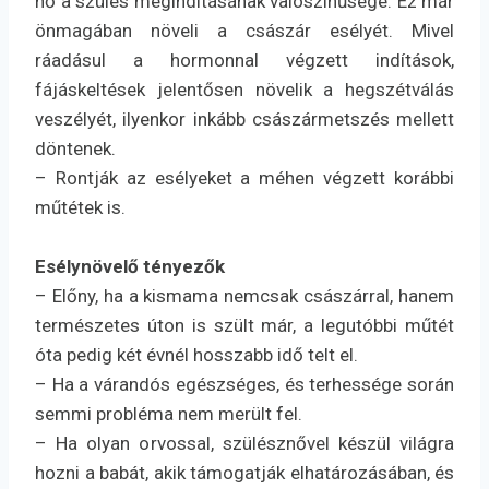
nő a szülés megindításának valószínűsége. Ez már
önmagában növeli a császár esélyét. Mivel
ráadásul a hormonnal végzett indítások,
fájáskeltések jelentősen növelik a hegszétválás
veszélyét, ilyenkor inkább császármetszés mellett
döntenek.
– Rontják az esélyeket a méhen végzett korábbi
műtétek is.
Esélynövelő tényezők
– Előny, ha a kismama nemcsak császárral, hanem
természetes úton is szült már, a legutóbbi műtét
óta pedig két évnél hosszabb idő telt el.
– Ha a várandós egészséges, és terhessége során
semmi probléma nem merült fel.
– Ha olyan orvossal, szülésznővel készül világra
hozni a babát, akik támogatják elhatározásában, és