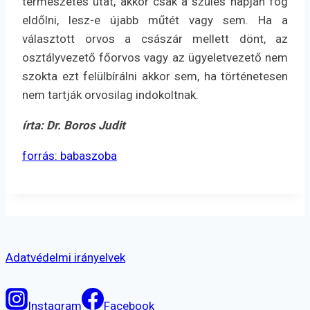
természetes utat, akkor csak a szülés napján fog
eldőlni, lesz-e újabb műtét vagy sem. Ha a
választott orvos a császár mellett dönt, az
osztályvezető főorvos vagy az ügyeletvezető nem
szokta ezt felülbírálni akkor sem, ha történetesen
nem tartják orvosilag indokoltnak.
írta: Dr. Boros Judit
forrás: babaszoba
Adatvédelmi irányelvek
Instagram
Facebook