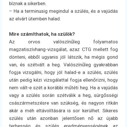
bíznak a sikerben.
– Ha a terminusig megindul a szülés, és a vajúdás
az elvárt ütemben halad.
Mire számíthatok, ha szülök?
Az orvos valószínűleg folyamatos
magzatiszívhang-vizsgálat, azaz CTG mellett fog
dönteni, ebből ugyanis jól látszik, ha mégis gond
van, és szétvált a heg. Valószínűleg gyakrabban
fogja vizsgálni, hogy jól halad-e a szülés, szülés
után pedig kézi vizsgálattal fogja ellenőrizni, hogy
nem vált-e szét a korábbi műtéti heg. Ha a vajúdás
vagy a szülés során szétválik a heg, sürgősségi
császármetszésre van szükség, és nagyon ritkán
akár a méh eltávolítására is sor kerülhet. Sikeres
szülés után azonban jelentősen nő az újabb
terhesség és szülés eredményességének az