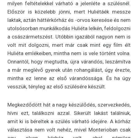
milyen feltételekkel várható a jelenléte a szülésnél.
Először is közelebb jönni, mert Huliétáék messze
laktak, aztán háttérkórház és -orvos keresése és nem
utolsósorban munkálkodás Huliéta lelkén, feldolgozni
a császármetszést. Utóbbin igazából nagyon nem is
volt mit dolgozni, mert már csak mint egy film élt
Huliéta emlékeiben, mintha nem is vele történt volna.
Onnantól, hogy megtudta, újra várandós, leszámítva
a már meglévő gyerek után rohangálást, úgy érezte,
mintha ez lenne az első várandóssága. És ha úgy
vesszük, tényleg az első szülésére készült.
Megkezdődött hát a nagy készülődés, szervezkedés,
hívni ezt, találkozni azzal. Sikerült lakást találniuk,
amit ki is béreltek a szülés várható idejére. A kórház
választása nem volt nehéz, mivel Monterioban csak
egy olyan kórház volt, ahol némileg