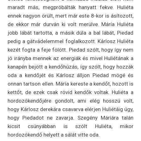
maradt más, megpróbálták hanyatt fekve. Huliéta
ennek nagyon örült, mert már este 8-kor is ásítozott,
de ekkor már durván ki volt merülve. Máría Huliéta
jobb lábát tartotta, a másik dúla a bal lábát, Piedad
pedig a gátvádelemmel foglalkozott. Kárlosz Huliéta
kezét fogta a feje fölött. Piedad szólt, hogy így nem
jó irányba mennek az energiák és mivel Huliétának a
kanapén bejött a kendőhúzás, így szólt, hogy hozzák
oda a kendőjét és Kárlosz álljon Piedad mögé és
onnan tartson ellen. Máría kereste a kendőt, hozott is
kettőt, de ezek csak rövid kendők voltak. Huliéta a
hordozókendőjére gondolt, ami elég hosszú volt,
hogy Kárlosz derekára csavarva elérjen Huliétáig úgy,
hogy Piedadot ne zavarja. Szegény Máríára talán
kicsit csúnyábban is szólt Huliéta, mikor
hordozókendő helyett a sálát vitte oda.