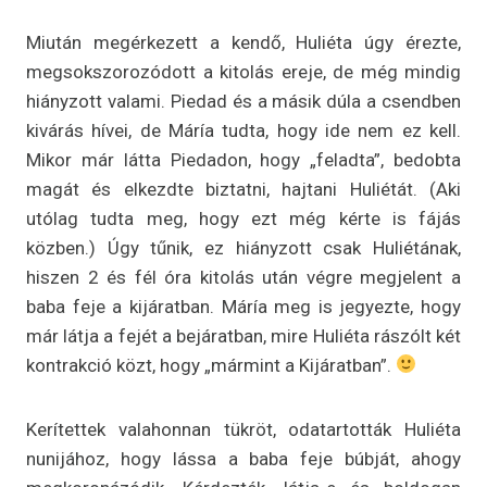
Miután megérkezett a kendő, Huliéta úgy érezte,
megsokszorozódott a kitolás ereje, de még mindig
hiányzott valami. Piedad és a másik dúla a csendben
kivárás hívei, de Máría tudta, hogy ide nem ez kell.
Mikor már látta Piedadon, hogy „feladta”, bedobta
magát és elkezdte biztatni, hajtani Huliétát. (Aki
utólag tudta meg, hogy ezt még kérte is fájás
közben.) Úgy tűnik, ez hiányzott csak Huliétának,
hiszen 2 és fél óra kitolás után végre megjelent a
baba feje a kijáratban. Máría meg is jegyezte, hogy
már látja a fejét a bejáratban, mire Huliéta rászólt két
kontrakció közt, hogy „mármint a Kijáratban”.
Kerítettek valahonnan tükröt, odatartották Huliéta
nunijához, hogy lássa a baba feje búbját, ahogy