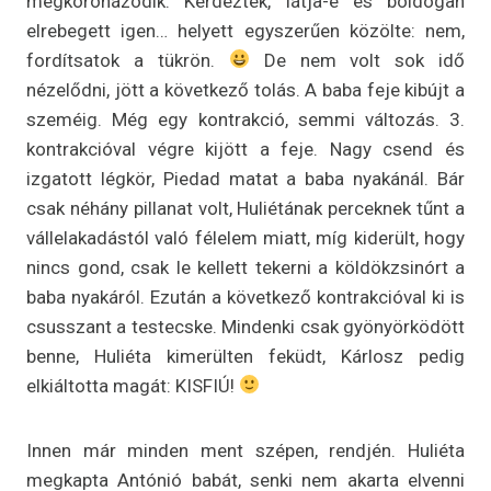
megkoronázódik. Kérdezték, látja-e és boldogan
elrebegett igen… helyett egyszerűen közölte: nem,
fordítsatok a tükrön.
De nem volt sok idő
nézelődni, jött a következő tolás. A baba feje kibújt a
szeméig. Még egy kontrakció, semmi változás. 3.
kontrakcióval végre kijött a feje. Nagy csend és
izgatott légkör, Piedad matat a baba nyakánál. Bár
csak néhány pillanat volt, Huliétának perceknek tűnt a
vállelakadástól való félelem miatt, míg kiderült, hogy
nincs gond, csak le kellett tekerni a köldökzsinórt a
baba nyakáról. Ezután a következő kontrakcióval ki is
csusszant a testecske. Mindenki csak gyönyörködött
benne, Huliéta kimerülten feküdt, Kárlosz pedig
elkiáltotta magát: KISFIÚ!
Innen már minden ment szépen, rendjén. Huliéta
megkapta Antónió babát, senki nem akarta elvenni