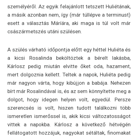
személyéről. Az egyik felajánlott tetszett Huliétának,
a másik azonban nem, így (már túllépve a terminust)
esett a választás Máríára, aki maga is túl volt már
császármetszés utáni szülésen.
A szülés várható időpontja előtt egy héttel Huliéta és
a kicsi Rosalinda beköltöztek a bérelt lakásba,
Kárlosz pedig miután elvitte őket oda, hazament,
mert dolgoznia kellett. Teltek a napok, Huliéta pedig
már nagyon várta, hogy kibújjon a babája. Nehezen
bírt már Rosalindával is, és az sem könnyítette meg a
dolgot, hogy idegen helyen volt, egyedül. Persze
szerencsés is volt, hiszen tudott találkozni több
ismeretlen ismerőssel is, akik kicsi változatosságot
vittek a napokba. Kárlosz a következő hétvégén
fellátogatott hozzájuk, nagyokat sétáltak, finomakat