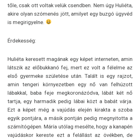
tőle, csak ott voltak velük csendben. Nem úgy Huliéta,
akire olyan szómenés jött, amilyet egy buzgó ügyvéd
is megirigyelne.
Érdekesség:
Huliéta keresett magának egy képet interneten, amin
látszik az előbukkanó fej, mert ez volt a félelme az
első gyermeke születése után. Talált is egy rajzot,
amin tengeri környezetben egy nő van felhúzott
lábakkal, baba feje megkoronázódva, lábát két nő
tartja, egy harmadik pedig lábai közt a babát várja.
Ezt a képet még a vajúdás elején kirakta a szoba
egyik pontjára, a másik pontján pedig megnyitotta a
számítógépen. Máría utólag mesélte, hogy a kanapén
vajúdáskor kereste ezt a felállást az övékben, de