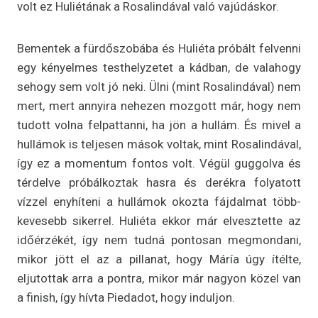
volt ez Huliétának a Rosalindával való vajúdáskor.
Bementek a fürdőszobába és Huliéta próbált felvenni
egy kényelmes testhelyzetet a kádban, de valahogy
sehogy sem volt jó neki. Ülni (mint Rosalindával) nem
mert, mert annyira nehezen mozgott már, hogy nem
tudott volna felpattanni, ha jön a hullám. És mivel a
hullámok is teljesen mások voltak, mint Rosalindával,
így ez a momentum fontos volt. Végül guggolva és
térdelve próbálkoztak hasra és derékra folyatott
vízzel enyhíteni a hullámok okozta fájdalmat több-
kevesebb sikerrel. Huliéta ekkor már elvesztette az
időérzékét, így nem tudná pontosan megmondani,
mikor jött el az a pillanat, hogy Máría úgy ítélte,
eljutottak arra a pontra, mikor már nagyon közel van
a finish, így hívta Piedadot, hogy induljon.