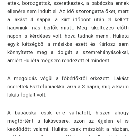
ettek, borozgattak, szeretkeztek, a babácska ennek
ellenére nem indult el. Az idő szorongatta őket, mert
a lakást 4 nappal a kiírt időpont után el kellett
hagyniuk más bérlők miatt. Még kiköltözés előtti
napon is kérdéses volt, hova tudnak menni. Huliéta
egyik kétségből a másikba esett és Kárlosz sem
könnyítette meg a dolgát a szemrehányásokkal,
amiért Huliéta mégsem rendezett el mindent.
A megoldás végül a főbérlőktől érkezett. Lakást
cseréltek Esztefániáékkal arra a 3 napra, míg a kiadó
lakás foglalt volt.
A babácska csak erre várhatott, hiszen ahogy
megtörtént a lakáscsere, azon az éjjelen el is
kezdődött valami. Huliéta csak mászkált a házban,