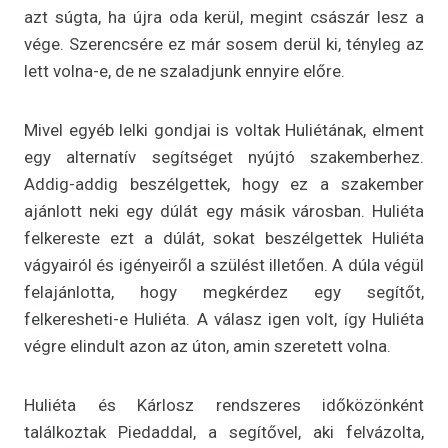
azt súgta, ha újra oda kerül, megint császár lesz a
vége. Szerencsére ez már sosem derül ki, tényleg az
lett volna-e, de ne szaladjunk ennyire előre.
Mivel egyéb lelki gondjai is voltak Huliétának, elment
egy alternatív segítséget nyújtó szakemberhez.
Addig-addig beszélgettek, hogy ez a szakember
ajánlott neki egy dúlát egy másik városban. Huliéta
felkereste ezt a dúlát, sokat beszélgettek Huliéta
vágyairól és igényeiről a szülést illetően. A dúla végül
felajánlotta, hogy megkérdez egy segítőt,
felkeresheti-e Huliéta. A válasz igen volt, így Huliéta
végre elindult azon az úton, amin szeretett volna.
Huliéta és Kárlosz rendszeres időközönként
találkoztak Piedaddal, a segítővel, aki felvázolta,