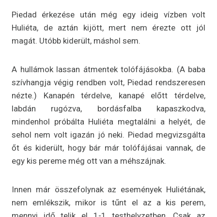
Piedad érkezése után még egy ideig vízben volt
Huliéta, de aztán kijött, mert nem érezte ott jól
magát. Utóbb kiderült, máshol sem.
A hullámok lassan átmentek tolófájásokba. (A baba
szívhangja végig rendben volt, Piedad rendszeresen
nézte.) Kanapén térdelve, kanapé előtt térdelve,
labdán rugózva, bordásfalba kapaszkodva,
mindenhol próbálta Huliéta megtalálni a helyét, de
sehol nem volt igazán jó neki. Piedad megvizsgálta
őt és kiderült, hogy bár már tolófájásai vannak, de
egy kis pereme még ott van a méhszájnak.
Innen már összefolynak az események Huliétának,
nem emlékszik, mikor is tűnt el az a kis perem,
mennyi idő telik el 1-1 testhelyzetben. Csak az