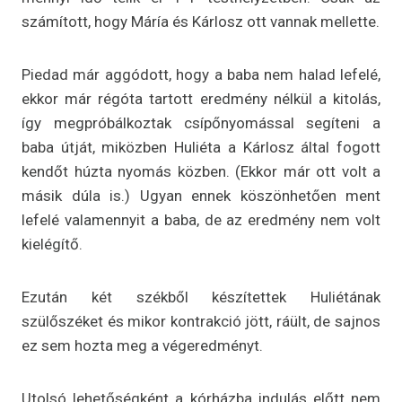
számított, hogy Máría és Kárlosz ott vannak mellette.
Piedad már aggódott, hogy a baba nem halad lefelé,
ekkor már régóta tartott eredmény nélkül a kitolás,
így megpróbálkoztak csípőnyomással segíteni a
baba útját, miközben Huliéta a Kárlosz által fogott
kendőt húzta nyomás közben. (Ekkor már ott volt a
másik dúla is.) Ugyan ennek köszönhetően ment
lefelé valamennyit a baba, de az eredmény nem volt
kielégítő.
Ezután két székből készítettek Huliétának
szülőszéket és mikor kontrakció jött, ráült, de sajnos
ez sem hozta meg a végeredményt.
Utolsó lehetőségként a kórházba indulás előtt nem