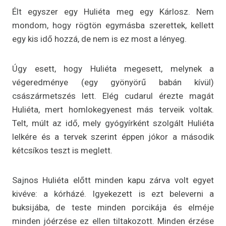
Élt egyszer egy Huliéta meg egy Kárlosz. Nem
mondom, hogy rögtön egymásba szerettek, kellett
egy kis idő hozzá, de nem is ez most a lényeg.
Úgy esett, hogy Huliéta megesett, melynek a
végeredménye (egy gyönyörű babán kívül)
császármetszés lett. Elég cudarul érezte magát
Huliéta, mert homlokegyenest más terveik voltak.
Telt, múlt az idő, mely gyógyírként szolgált Huliéta
lelkére és a tervek szerint éppen jókor a második
kétcsíkos teszt is meglett.
Sajnos Huliéta előtt minden kapu zárva volt egyet
kivéve: a kórházé. Igyekezett is ezt beleverni a
buksijába, de teste minden porcikája és elméje
minden jóérzése ez ellen tiltakozott. Minden érzése