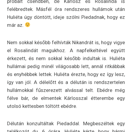
próbált csendben, de Kárlosz és Rosalinda is
felébredtek. Másfél óra rendszeres hullámok után
Huliéta úgy döntött, ideje szólni Piedadnak, hogy ez
már az.
Nem sokkal később felhívták Nikandrát is, hogy vigye
el Rosalindát magukhoz. A napfelkeltével együtt
érkezett, és nem sokkal később indultak is. Huliéta
hullámai pedig minél világosabb lett, annál ritkábbak
és enyhébbek lettek. Huliéta érezte, hogy ez így lesz,
így van jól. A délelőtt és a délután is rendszertelen
hullámokkal fűszerezett alvással telt. Ebédre még
félve bár, de elmentek Kárlosszal étterembe egy
utolsó kettesben töltött ebédre.
Délután konzultáltak Piedaddal. Megbeszéltek egy
találkozót du. 6 órára. Huliéta kérte, hogy bármi