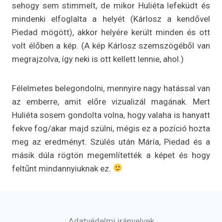
sehogy sem stimmelt, de mikor Huliéta lefeküdt és
mindenki elfoglalta a helyét (Kárlosz a kendővel
Piedad mögött), akkor helyére került minden és ott
volt élőben a kép. (A kép Kárlosz szemszögéből van
megrajzolva, így neki is ott kellett lennie, ahol.)
Félelmetes belegondolni, mennyire nagy hatással van
az emberre, amit előre vizualizál magának. Mert
Huliéta sosem gondolta volna, hogy valaha is hanyatt
fekve fog/akar majd szülni, mégis ez a pozíció hozta
meg az eredményt. Szülés után Máría, Piedad és a
másik dúla rögtön megemlítették a képet és hogy
feltűnt mindannyiuknak ez.
Adatvédelmi irányelvek