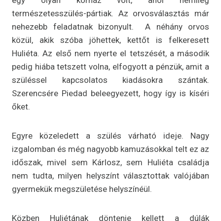
természetesszülés-pártiak. Az orvosválasztás már
nehezebb feladatnak bizonyult. A néhány orvos
közül, akik szóba jöhettek, kettőt is felkeresett
Huliéta. Az első nem nyerte el tetszését, a második
pedig hiába tetszett volna, elfogyott a pénzük, amit a
szüléssel kapcsolatos kiadásokra szántak.
Szerencsére Piedad beleegyezett, hogy így is kíséri
őket.
Egyre közeledett a szülés várható ideje. Nagy
izgalomban és még nagyobb kamuzásokkal telt ez az
időszak, mivel sem Kárlosz, sem Huliéta családja
nem tudta, milyen helyszínt választottak valójában
gyermekük megszületése helyszínéül.
Közben Huliétának döntenie kellett a dúlák