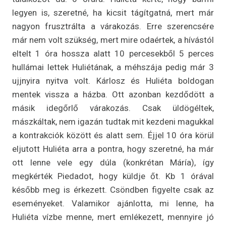
legyen is, szeretné, ha kicsit tágítgatná, mert már
nagyon frusztrálta a várakozás. Erre szerencsére
már nem volt szükség, mert mire odaértek, a hívástól
eltelt 1 óra hossza alatt 10 percesekből 5 perces
hullámai lettek Huliétának, a méhszája pedig már 3
ujjnyira nyitva volt. Kárlosz és Huliéta boldogan
mentek vissza a házba. Ott azonban kezdődött a
másik idegőrlő várakozás. Csak üldögéltek,
mászkáltak, nem igazán tudtak mit kezdeni magukkal
a kontrakciók között és alatt sem. Éjjel 10 óra körül
eljutott Huliéta arra a pontra, hogy szeretné, ha már
ott lenne vele egy dúla (konkrétan Máría), így
megkérték Piedadot, hogy küldje őt. Kb 1 órával
később meg is érkezett. Csöndben figyelte csak az
eseményeket. Valamikor ajánlotta, mi lenne, ha
Huliéta vízbe menne, mert emlékezett, mennyire jó