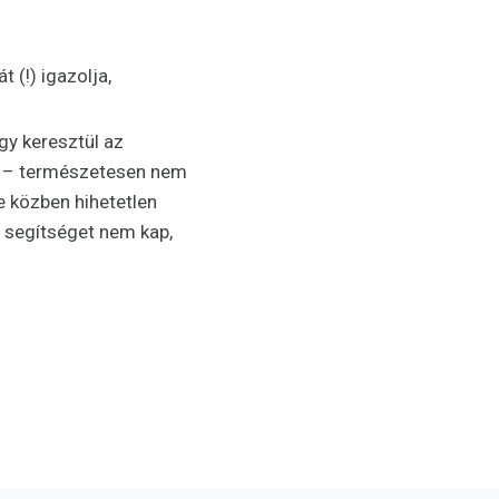
(!) igazolja,
gy keresztül az
kel – természetesen nem
e közben hihetetlen
 segítséget nem kap,