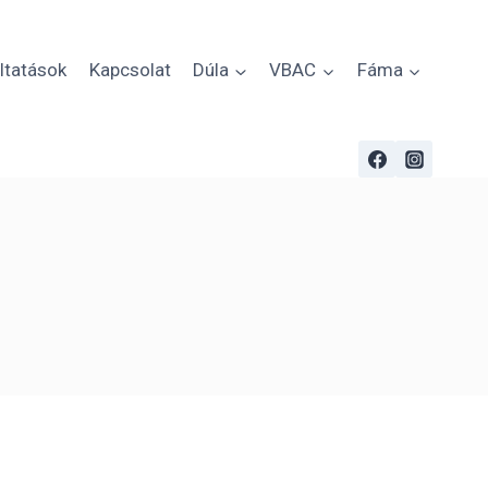
ltatások
Kapcsolat
Dúla
VBAC
Fáma