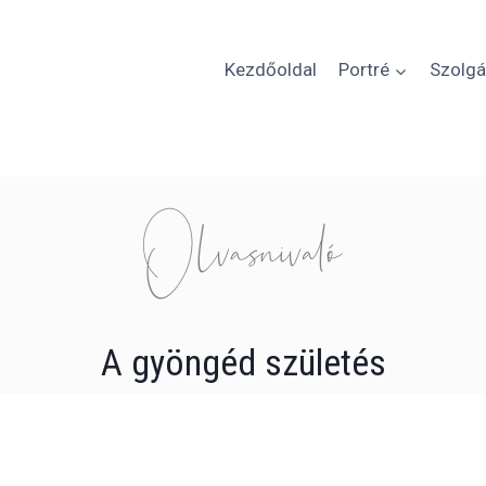
Kezdőoldal
Portré
Szolgá
Olvasnivaló
A gyöngéd születés