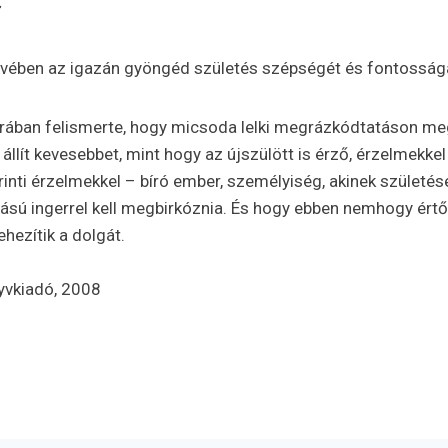
vében az igazán gyöngéd születés szépségét és fontosságát 
orában felismerte, hogy micsoda lelki megrázkódtatáson me
 állít kevesebbet, mint hogy az újszülött is érző, érzelmek
rinti érzelmekkel – bíró ember, személyiség, akinek születés
ású ingerrel kell megbirkóznia. És hogy ebben nemhogy értő
hezítik a dolgát.
nyvkiadó, 2008
2