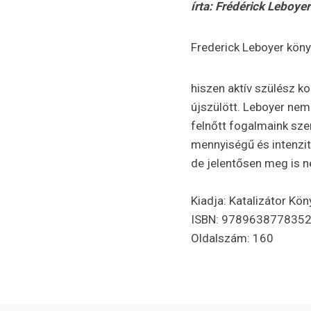
írta: Frédérick Leboyer
Frederick Leboyer köny
hiszen aktív szülész k
újszülött. Leboyer nem
felnőtt fogalmaink sze
mennyiségű és intenzit
de jelentősen meg is ne
Kiadja: Katalizátor Kö
ISBN: 978963877835
Oldalszám: 160